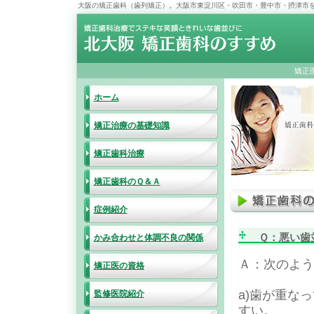
大阪の矯正歯科（歯列矯正）。大阪市東淀川区・吹田市・豊中市・摂津市を中
矯正
ホーム
矯正治療の基礎知識
矯正歯科治療
矯正歯科のＱ＆Ａ
症例紹介
Ｑ：悪い歯並
かみ合わせと体調不良の関係
Ａ：次のよう
矯正医の資格
a)歯が重な
監修医院紹介
すい。