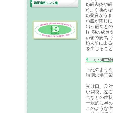
矯正歯科リンク集
b)歯肉炎や
c)よく噛め
d)発音がう
e)唇が閉じ
出っ歯などの
f）顎の成長
g)顎の病気
h)人前に出
を生じること
Ｑ：矯正治療
下記のような
時期の矯正歯
受け口、反対
い開咬、左右
合などの症状
一般的に早め
このような症