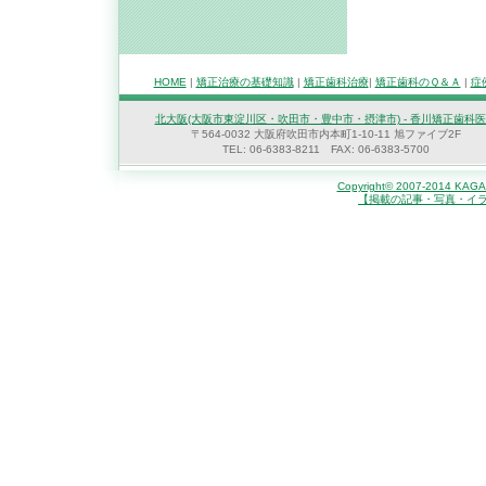
HOME
|
矯正治療の基礎知識
|
矯正歯科治療
|
矯正歯科のＱ＆Ａ
|
症
北大阪(大阪市東淀川区・吹田市・豊中市・摂津市) - 香川矯正歯科
〒564-0032 大阪府吹田市内本町1-10-11 旭ファイブ2F
TEL: 06-6383-8211 FAX: 06-6383-5700
Copyright© 2007-2014 KAGAW
【掲載の記事・写真・イ