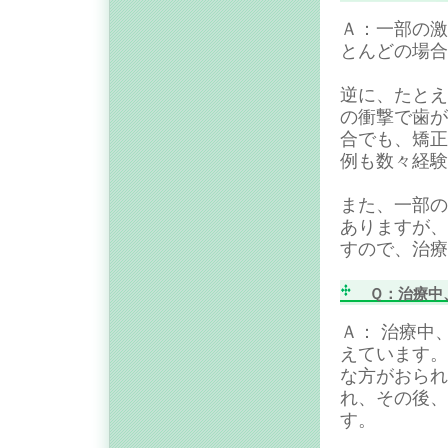
Ａ：一部の激
とんどの場合
逆に、たとえ
の衝撃で歯が
合でも、矯正
例も数々経験
また、一部の
ありますが、
すので、治療
Ｑ：治療中、
Ａ： 治療中
えています。
な方がおられ
れ、その後、
す。